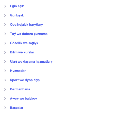
Egin eşik
Gurluşyk
Oba hojalyk harytlary
Toý we dabara gurnama
Gözellik we saglyk
Bilim we kurslar
Ulag we daşama hyzmatlary
Hyzmatlar
Sport we dynç alyş
Dermanhana
Awçy we balykçy
Başgalar