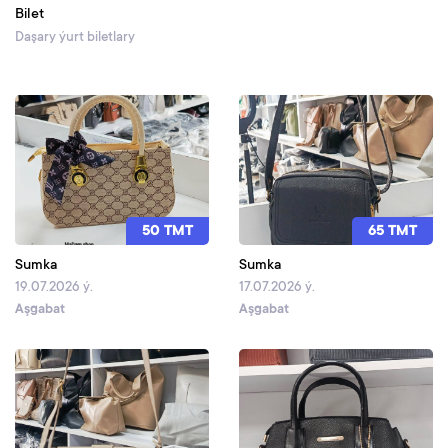
Bilet
Daşary ýurt biletlary
50 TMT
65 TMT
Sumka
Sumka
19.07.2026 ý.
17.07.2026 ý.
Aşgabat
Aşgabat