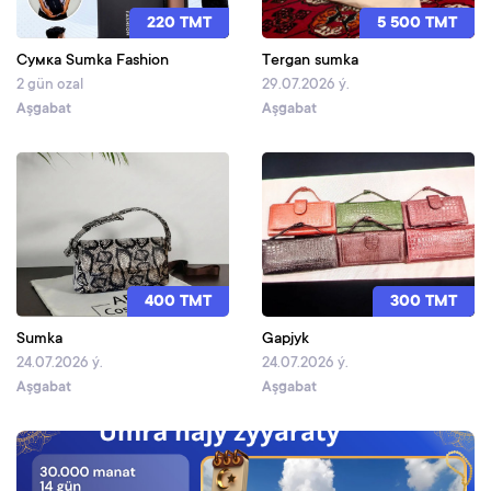
220 TMT
5 500 TMT
Cyмка Sumka Fashion
Tergan sumka
2 gün ozal
29.07.2026 ý.
Aşgabat
Aşgabat
400 TMT
300 TMT
Sumka
Gapjyk
24.07.2026 ý.
24.07.2026 ý.
Aşgabat
Aşgabat