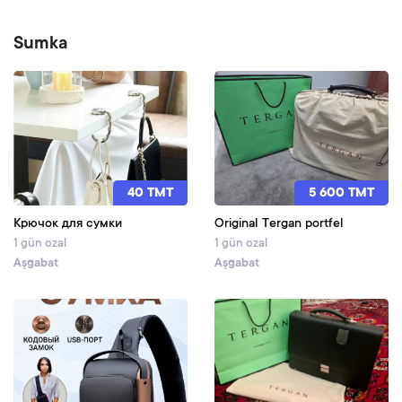
Sumka
40 TMT
5 600 TMT
Крючок для сумки
Original Tergan portfel
1 gün ozal
1 gün ozal
Aşgabat
Aşgabat