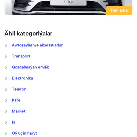
Reklama
Ähli kategoriýalar
Awtoşaýlar we aksessuarlar
Transport
Gozgalmaýan emläk
Elektronika
Telefon
Kafe
Market
Iş
Öý üçin haryt