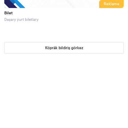
Reklama
Bilet
Daşary ýurt biletlary
Köpräk bildiriş görkez