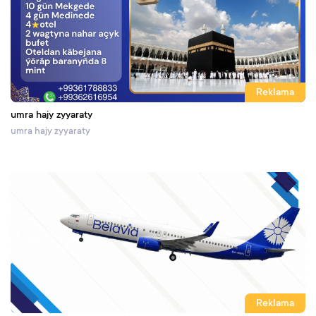
Reklama
umra hajy zyyaraty
umra hajy zyyaraty
Reklama