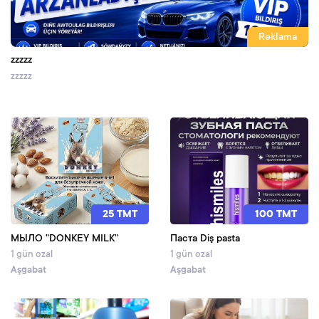
Reklama
zzzzz
zzzzz
25 TMT
100 TMT
МЫЛО "DONKEY MILK"
Паста Diş pasta
1 gün ozal
1 gün ozal
Aşgabat
Aşgabat