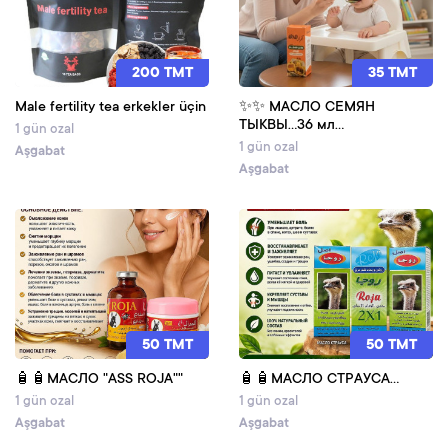
200 TMT
35 TMT
Male fertility tea erkekler üçin
✨✨ МАСЛО СЕМЯН
ТЫКВЫ...36 мл...
1 gün ozal
1 gün ozal
Aşgabat
Aşgabat
50 TMT
50 TMT
🧴🧴МАСЛО "ASS ROJA""
🧴🧴МАСЛО СТРАУСА...
1 gün ozal
1 gün ozal
Aşgabat
Aşgabat