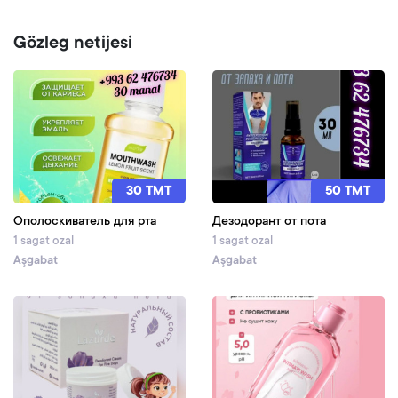
Gözleg netijesi
30 TMT
50 TMT
Ополоскиватель для рта
Дезодорант от пота
1 sagat ozal
1 sagat ozal
Aşgabat
Aşgabat