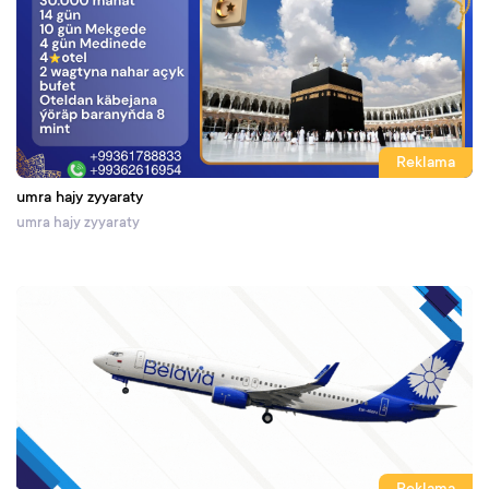
Reklama
umra hajy zyyaraty
umra hajy zyyaraty