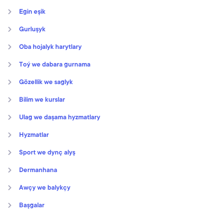
Egin eşik
Gurluşyk
Oba hojalyk harytlary
Toý we dabara gurnama
Gözellik we saglyk
Bilim we kurslar
Ulag we daşama hyzmatlary
Hyzmatlar
Sport we dynç alyş
Dermanhana
Awçy we balykçy
Başgalar