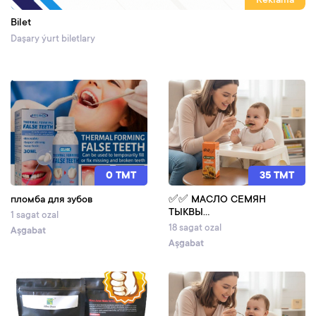
Reklama
Bilet
Daşary ýurt biletlary
0 TMT
35 TMT
пломба для зубов
✅✅ МАСЛО СЕМЯН
ТЫКВЫ...
1 sagat ozal
18 sagat ozal
Aşgabat
Aşgabat