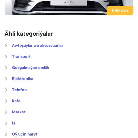
Reklama
Ähli kategoriýalar
Awtoşaýlar we aksessuarlar
Transport
Gozgalmaýan emläk
Elektronika
Telefon
Kafe
Market
Iş
Öý üçin haryt