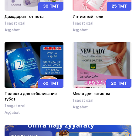
30 TMT
25 TMT
Дезодорант от пота
Интимный гель
1 sagat ozal
1 sagat ozal
Aşgabat
Aşgabat
60 TMT
20 TMT
Полоски для отбеливание
Мыло для гигиены
зубов
1 sagat ozal
1 sagat ozal
Aşgabat
Aşgabat