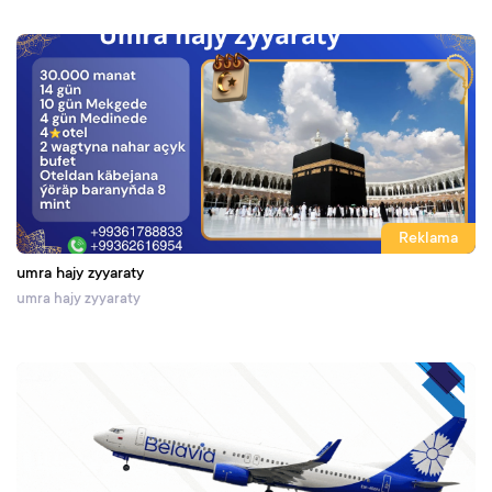
Reklama
umra hajy zyyaraty
umra hajy zyyaraty