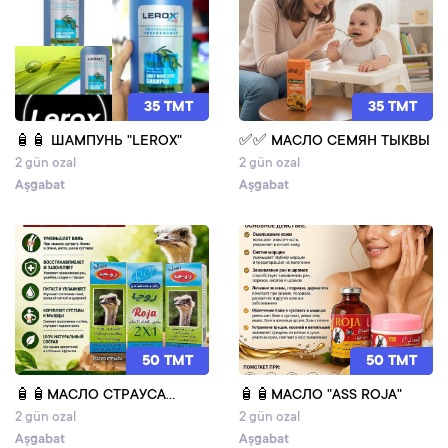
35 TMT
35 TMT
🧴🧴 ШАМПУНЬ "LEROX"
✅✅ МАСЛО СЕМЯН ТЫКВЫ
2 gün ozal
2 gün ozal
Aşgabat
Aşgabat
50 TMT
50 TMT
🧴🧴МАСЛО СТРАУСА...
🧴🧴МАСЛО "ASS ROJA"
2 gün ozal
2 gün ozal
Aşgabat
Aşgabat