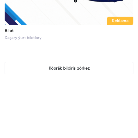
Reklama
Bilet
Daşary ýurt biletlary
Köpräk bildiriş görkez