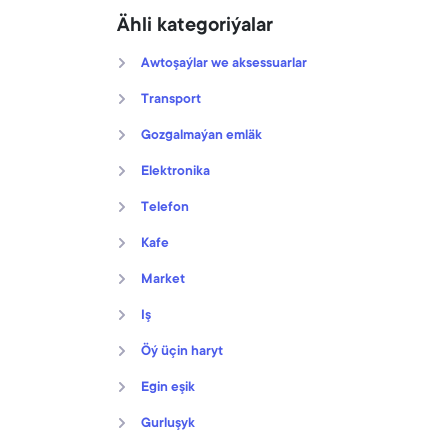
Ähli kategoriýalar
Awtoşaýlar we aksessuarlar
Transport
Gozgalmaýan emläk
Elektronika
Telefon
Kafe
Market
Iş
Öý üçin haryt
Egin eşik
Gurluşyk