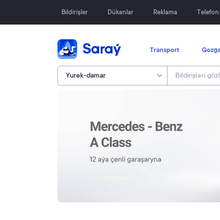
Bildirişler
Dükanlar
Reklama
Telefo
Transport
Gozga