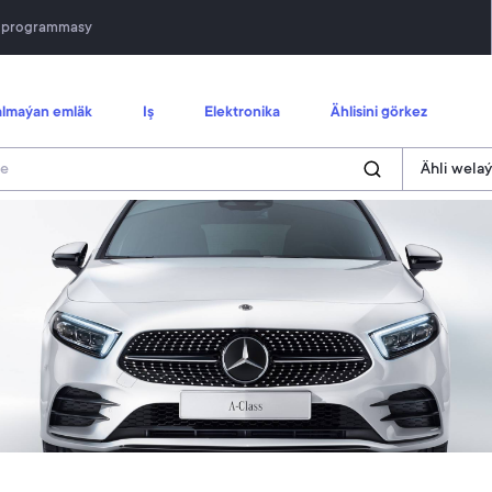
n programmasy
lmaýan emläk
Iş
Elektronika
Ählisini görkez