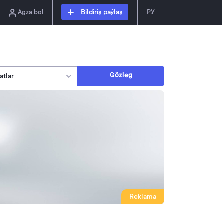
Agza bol
Bildiriş paýlaş
РУ
Gözleg
Reklama