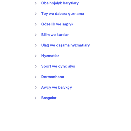
Oba hojalyk harytlary
Toý we dabara gurnama
Gözellik we saglyk
Bilim we kurslar
Ulag we daşama hyzmatlary
Hyzmatlar
Sport we dynç alyş
Dermanhana
Awçy we balykçy
Başgalar