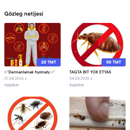
Gözleg netijesi
20 TMT
50 TMT
✅Dermanlamak hyzmaty ✅
TAGTA BIT YOK ETYAS
01.08.2026 ý.
04.04.2025 ý.
Aşgabat
Aşgabat