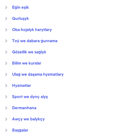
Egin eşik
Gurluşyk
Oba hojalyk harytlary
Toý we dabara gurnama
Gözellik we saglyk
Bilim we kurslar
Ulag we daşama hyzmatlary
Hyzmatlar
Sport we dynç alyş
Dermanhana
Awçy we balykçy
Başgalar