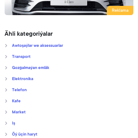
Reklama
Ähli kategoriýalar
Awtoşaýlar we aksessuarlar
Transport
Gozgalmaýan emläk
Elektronika
Telefon
Kafe
Market
Iş
Öý üçin haryt