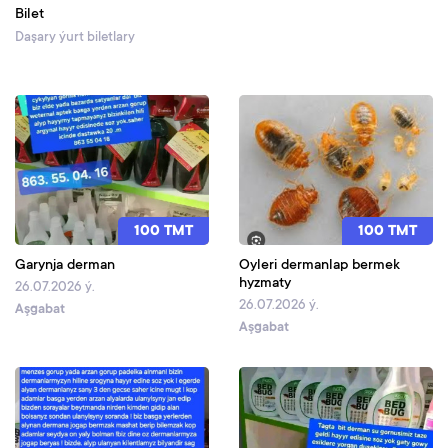
Bilet
Daşary ýurt biletlary
100 TMT
100 TMT
Garynja derman
Oyleri dermanlap bermek
hyzmaty
26.07.2026 ý.
26.07.2026 ý.
Aşgabat
Aşgabat