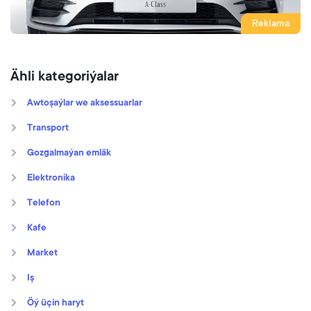
Reklama
Ähli kategoriýalar
Awtoşaýlar we aksessuarlar
Transport
Gozgalmaýan emläk
Elektronika
Telefon
Kafe
Market
Iş
Öý üçin haryt