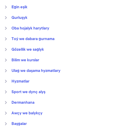
Egin eşik
Gurluşyk
Oba hojalyk harytlary
Toý we dabara gurnama
Gözellik we saglyk
Bilim we kurslar
Ulag we daşama hyzmatlary
Hyzmatlar
Sport we dynç alyş
Dermanhana
Awçy we balykçy
Başgalar