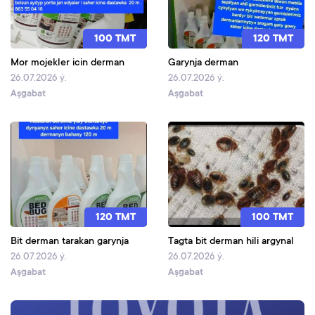
100 TMT
120 TMT
Mor mojekler icin derman
Garynja derman
26.07.2026 ý.
26.07.2026 ý.
Aşgabat
Aşgabat
120 TMT
100 TMT
Bit derman tarakan garynja
Tagta bit derman hili argynal
26.07.2026 ý.
26.07.2026 ý.
Aşgabat
Aşgabat