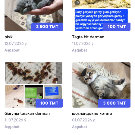
2 500 TMT
100 TMT
pisik
Tagta bit derman
12.07.2026 ý.
11.07.2026 ý.
Aşgabat
Aşgabat
100 TMT
3 000 TMT
Garynja tarakan derman
шотландские котята
11.07.2026 ý.
01.07.2026 ý.
Aşgabat
Aşgabat