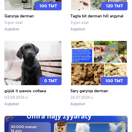
100 TMT
120 TMT
Garynja derman
Tagta bit derman hill argynal
3 gün ozal
3 gün ozal
Aşgabat
Aşgabat
0 TMT
100 TMT
güjük it шенок собака
Sary garynja derman
03.08.2026 ý.
26.07.2026 ý.
Aşgabat
Aşgabat