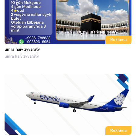
Reklama
umra hajy zyyaraty
umra hajy zyyaraty
Reklama