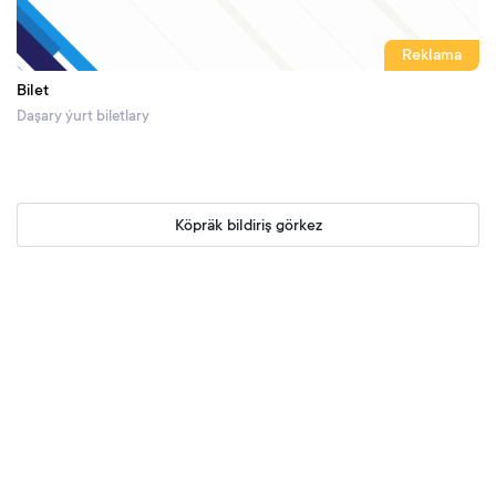
Reklama
Bilet
Daşary ýurt biletlary
Köpräk bildiriş görkez