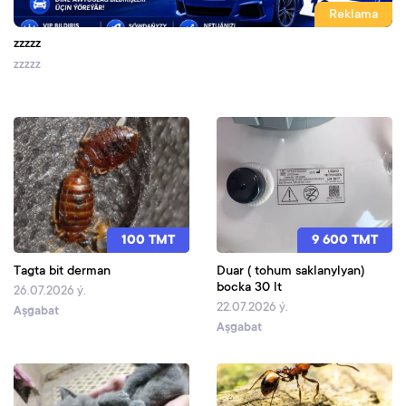
Reklama
zzzzz
zzzzz
100 TMT
9 600 TMT
Tagta bit derman
Duar ( tohum saklanylyan)
bocka 30 lt
26.07.2026 ý.
22.07.2026 ý.
Aşgabat
Aşgabat