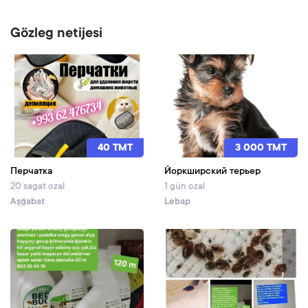
Gözleg netijesi
40 TMT
3 000 TMT
Перчатка
Йоркширский терьер
20 sagat ozal
1 gün ozal
Aşgabat
Lebap