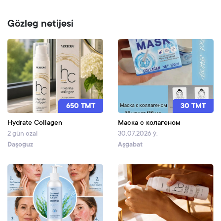
Gözleg netijesi
650 TMT
30 TMT
Hydrate Collagen
Маска с колагеном
2 gün ozal
30.07.2026 ý.
Daşoguz
Aşgabat