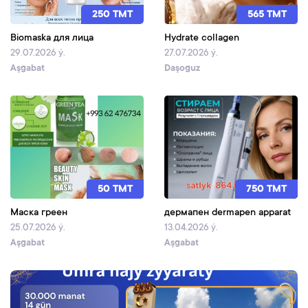
250 TMT
565 TMT
Biomaska для лица
Hydrate collagen
29.07.2026 ý.
27.07.2026 ý.
Aşgabat
Daşoguz
50 TMT
750 TMT
Маска греен
дермапен dermapen apparat
25.07.2026 ý.
13.04.2026 ý.
Aşgabat
Aşgabat