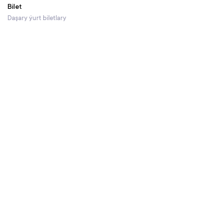
Bilet
Daşary ýurt biletlary