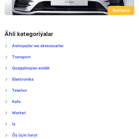
Reklama
Ähli kategoriýalar
Awtoşaýlar we aksessuarlar
Transport
Gozgalmaýan emläk
Elektronika
Telefon
Kafe
Market
Iş
Öý üçin haryt