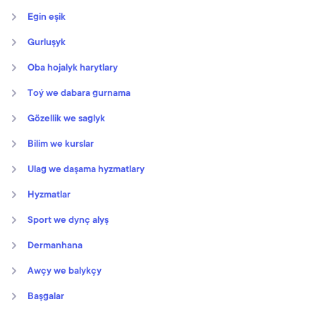
Egin eşik
Gurluşyk
Oba hojalyk harytlary
Toý we dabara gurnama
Gözellik we saglyk
Bilim we kurslar
Ulag we daşama hyzmatlary
Hyzmatlar
Sport we dynç alyş
Dermanhana
Awçy we balykçy
Başgalar