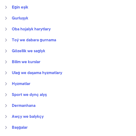
Egin eşik
Gurluşyk
Oba hojalyk harytlary
Toý we dabara gurnama
Gözellik we saglyk
Bilim we kurslar
Ulag we daşama hyzmatlary
Hyzmatlar
Sport we dynç alyş
Dermanhana
Awçy we balykçy
Başgalar