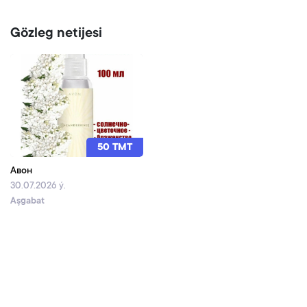
Gözleg netijesi
50 TMT
Авон
30.07.2026 ý.
Aşgabat