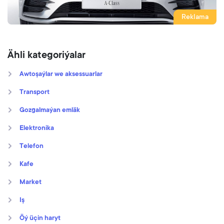
Reklama
Ähli kategoriýalar
Awtoşaýlar we aksessuarlar
Transport
Gozgalmaýan emläk
Elektronika
Telefon
Kafe
Market
Iş
Öý üçin haryt