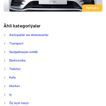
Reklama
Ähli kategoriýalar
Awtoşaýlar we aksessuarlar
Transport
Gozgalmaýan emläk
Elektronika
Telefon
Kafe
Market
Iş
Öý üçin haryt