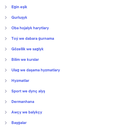
Egin eşik
Gurluşyk
Oba hojalyk harytlary
Toý we dabara gurnama
Gözellik we saglyk
Bilim we kurslar
Ulag we daşama hyzmatlary
Hyzmatlar
Sport we dynç alyş
Dermanhana
Awçy we balykçy
Başgalar