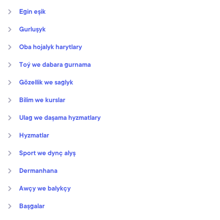
Egin eşik
Gurluşyk
Oba hojalyk harytlary
Toý we dabara gurnama
Gözellik we saglyk
Bilim we kurslar
Ulag we daşama hyzmatlary
Hyzmatlar
Sport we dynç alyş
Dermanhana
Awçy we balykçy
Başgalar