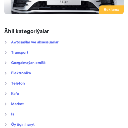
Reklama
Ähli kategoriýalar
Awtoşaýlar we aksessuarlar
Transport
Gozgalmaýan emläk
Elektronika
Telefon
Kafe
Market
Iş
Öý üçin haryt