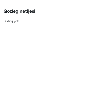
Gözleg netijesi
Bildiriş ýok