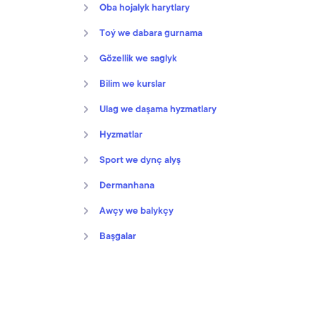
Oba hojalyk harytlary
Toý we dabara gurnama
Gözellik we saglyk
Bilim we kurslar
Ulag we daşama hyzmatlary
Hyzmatlar
Sport we dynç alyş
Dermanhana
Awçy we balykçy
Başgalar