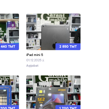
 440 TMT
2 850 TMT
iPad mini 5
01.12.2025 ý.
Aşgabat
 700 TMT
1 700 TMT