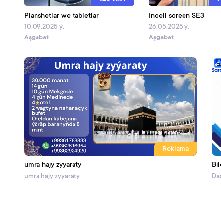
Planshetlar we tabletlar
Incell screen SE3
10.09.2025 ý.
26.05.2025 ý.
Aşgabat
Aşgabat
Reklama
umra hajy zyyaraty
Bil
umra hajy zyyaraty
Daş