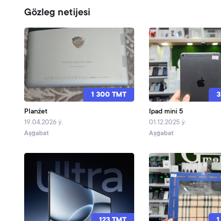
Gözleg netijesi
1 300 TMT
3
Planźet
Ipad mini 5
19.04.2026 ý.
01.12.2025 ý.
Aşgabat
Aşgabat
123 TMT
1