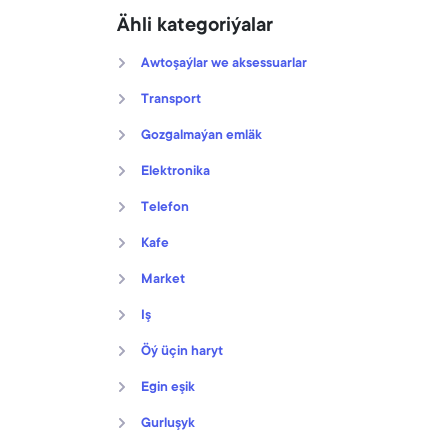
Ähli kategoriýalar
Awtoşaýlar we aksessuarlar
Transport
Gozgalmaýan emläk
Elektronika
Telefon
Kafe
Market
Iş
Öý üçin haryt
Egin eşik
Gurluşyk