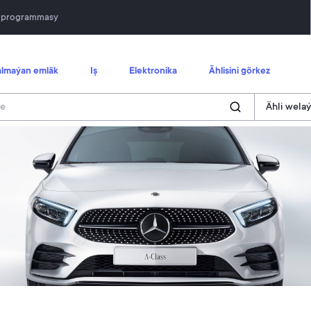
n programmasy
lmaýan emläk
Iş
Elektronika
Ählisini görkez