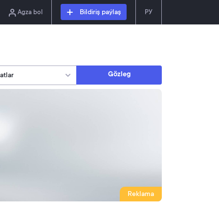
Agza bol
Bildiriş paýlaş
РУ
Gözleg
Reklama