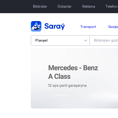
Bildirişler
Dükanlar
Reklama
Telefo
Transport
Gozga