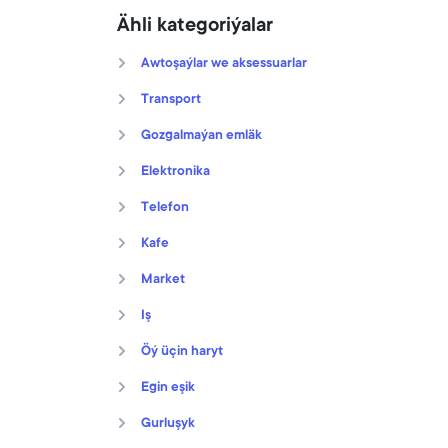
Ähli kategoriýalar
Awtoşaýlar we aksessuarlar
Transport
Gozgalmaýan emläk
Elektronika
Telefon
Kafe
Market
Iş
Öý üçin haryt
Egin eşik
Gurluşyk