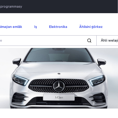
n programmasy
lmaýan emläk
Iş
Elektronika
Ählisini görkez