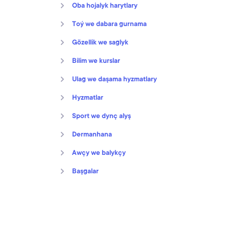
Oba hojalyk harytlary
Toý we dabara gurnama
Gözellik we saglyk
Bilim we kurslar
Ulag we daşama hyzmatlary
Hyzmatlar
Sport we dynç alyş
Dermanhana
Awçy we balykçy
Başgalar