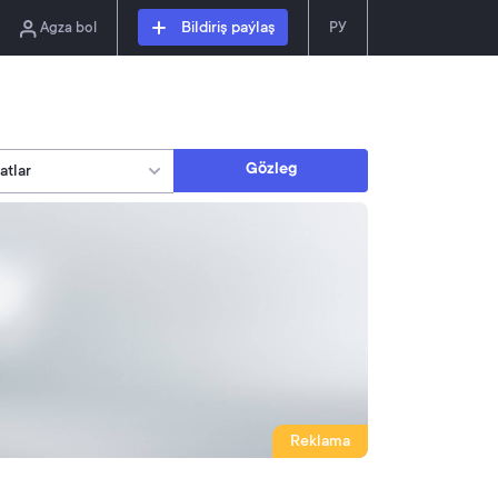
Agza bol
Bildiriş paýlaş
РУ
Gözleg
Reklama