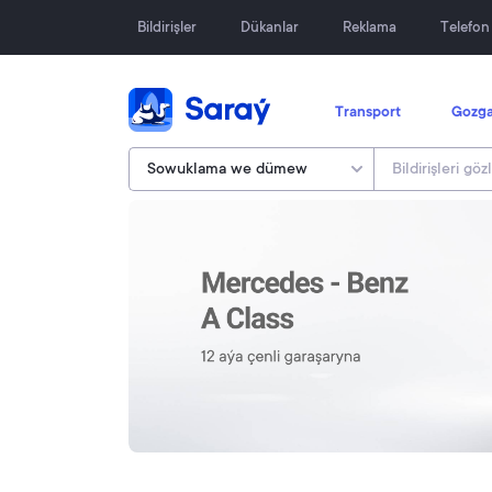
Bildirişler
Dükanlar
Reklama
Telefo
Transport
Gozga