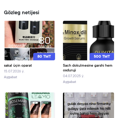
Gözleg netijesi
80 TMT
500 TMT
sakal üçin oparat
Sach dokulmesine garshi hem
osduruji
15.07.2026 ý.
04.07.2025 ý.
Aşgabat
Aşgabat