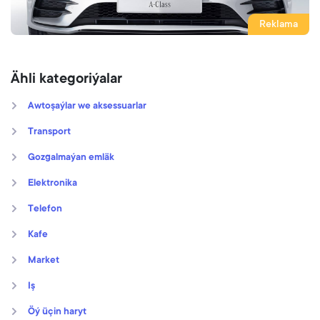
Reklama
Ähli kategoriýalar
Awtoşaýlar we aksessuarlar
Transport
Gozgalmaýan emläk
Elektronika
Telefon
Kafe
Market
Iş
Öý üçin haryt