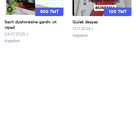
500 TMT
100 TMT
Sach dushmesine garshi .ot
Gulak deşyas
vipad
12.11.2024 ý.
04.07.2025 ý.
Aşgabat
Aşgabat