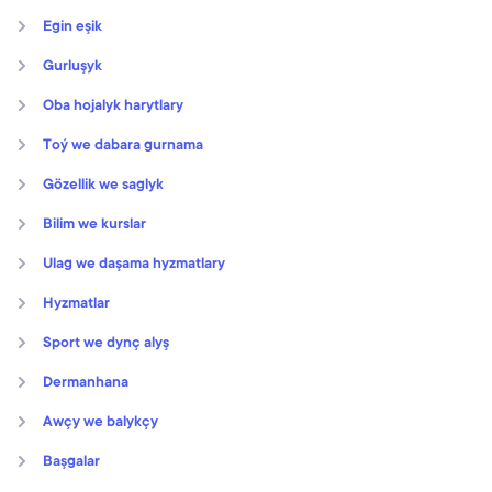
Egin eşik
Gurluşyk
Oba hojalyk harytlary
Toý we dabara gurnama
Gözellik we saglyk
Bilim we kurslar
Ulag we daşama hyzmatlary
Hyzmatlar
Sport we dynç alyş
Dermanhana
Awçy we balykçy
Başgalar