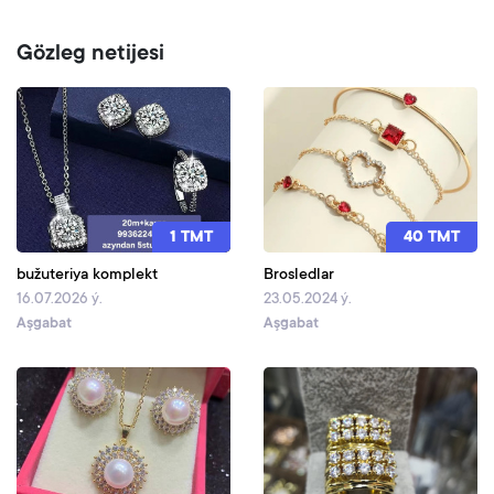
Gözleg netijesi
1 TMT
40 TMT
bužuteriya komplekt
Brosledlar
16.07.2026 ý.
23.05.2024 ý.
Aşgabat
Aşgabat