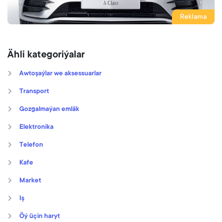
Reklama
Ähli kategoriýalar
Awtoşaýlar we aksessuarlar
Transport
Gozgalmaýan emläk
Elektronika
Telefon
Kafe
Market
Iş
Öý üçin haryt