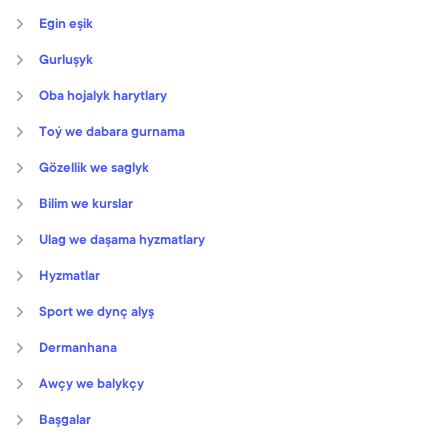
Egin eşik
Gurluşyk
Oba hojalyk harytlary
Toý we dabara gurnama
Gözellik we saglyk
Bilim we kurslar
Ulag we daşama hyzmatlary
Hyzmatlar
Sport we dynç alyş
Dermanhana
Awçy we balykçy
Başgalar