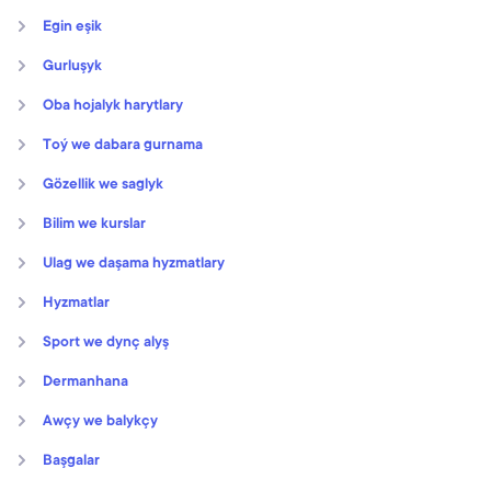
Egin eşik
Gurluşyk
Oba hojalyk harytlary
Toý we dabara gurnama
Gözellik we saglyk
Bilim we kurslar
Ulag we daşama hyzmatlary
Hyzmatlar
Sport we dynç alyş
Dermanhana
Awçy we balykçy
Başgalar