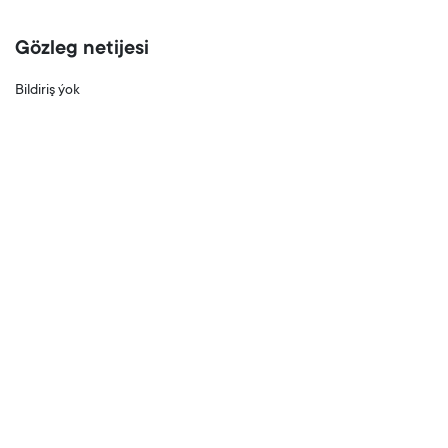
Gözleg netijesi
Bildiriş ýok