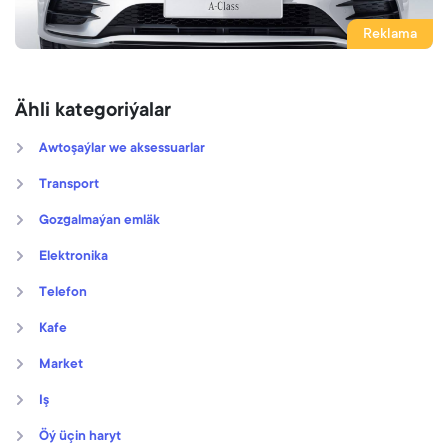
Reklama
Ähli kategoriýalar
Awtoşaýlar we aksessuarlar
Transport
Gozgalmaýan emläk
Elektronika
Telefon
Kafe
Market
Iş
Öý üçin haryt