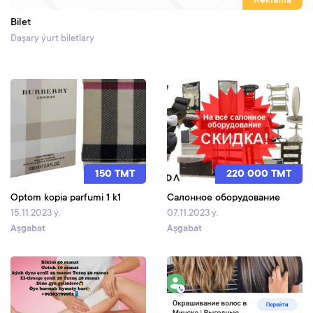
Reklama
Bilet
Daşary ýurt biletlary
150 TMT
220 000 TMT
Optom kopia parfumi 1 k1
Салонное оборудование
15.11.2023 ý.
07.11.2023 ý.
Aşgabat
Aşgabat