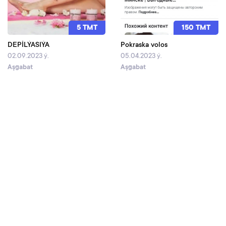
5 TMT
150 TMT
DEPİLÝASIÝA
Pokraska volos
02.09.2023 ý.
05.04.2023 ý.
Aşgabat
Aşgabat