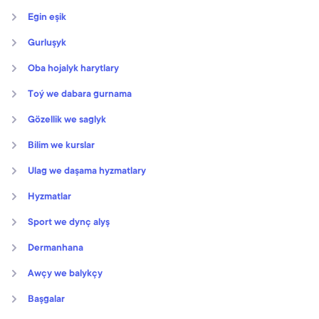
Egin eşik
Gurluşyk
Oba hojalyk harytlary
Toý we dabara gurnama
Gözellik we saglyk
Bilim we kurslar
Ulag we daşama hyzmatlary
Hyzmatlar
Sport we dynç alyş
Dermanhana
Awçy we balykçy
Başgalar