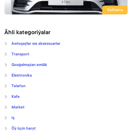
Reklama
Ähli kategoriýalar
Awtoşaýlar we aksessuarlar
Transport
Gozgalmaýan emläk
Elektronika
Telefon
Kafe
Market
Iş
Öý üçin haryt