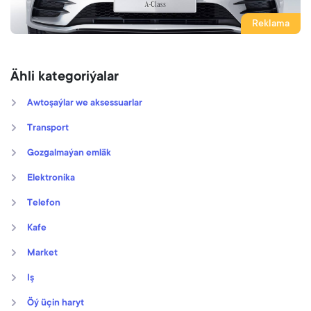
Reklama
Ähli kategoriýalar
Awtoşaýlar we aksessuarlar
Transport
Gozgalmaýan emläk
Elektronika
Telefon
Kafe
Market
Iş
Öý üçin haryt