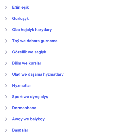
Egin eşik
Gurluşyk
Oba hojalyk harytlary
Toý we dabara gurnama
Gözellik we saglyk
Bilim we kurslar
Ulag we daşama hyzmatlary
Hyzmatlar
Sport we dynç alyş
Dermanhana
Awçy we balykçy
Başgalar