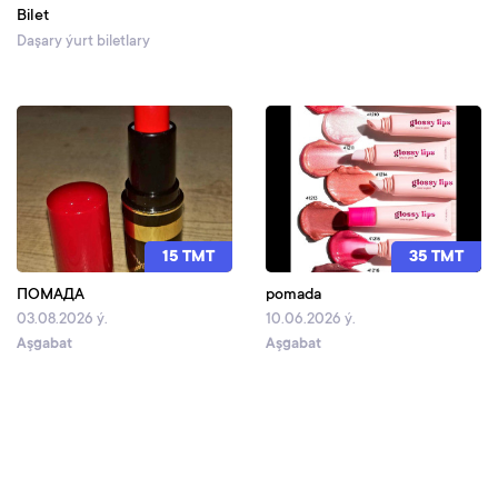
Bilet
Daşary ýurt biletlary
15 TMT
35 TMT
ПОМАДА
pomada
03.08.2026 ý.
10.06.2026 ý.
Aşgabat
Aşgabat