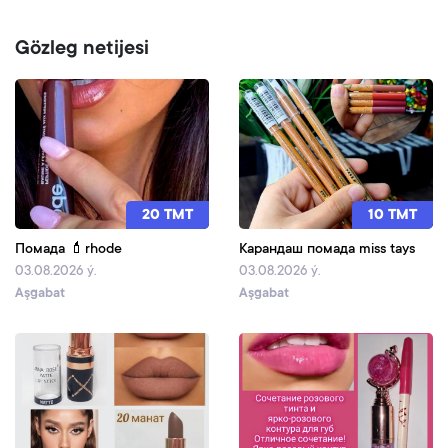
Gözleg netijesi
20 TMT
10 TMT
Помада 💄rhode
Карандаш помада miss tays
03.08.2026 ý.
03.08.2026 ý.
Aşgabat
Aşgabat