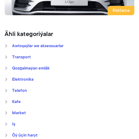
Reklama
Ähli kategoriýalar
Awtoşaýlar we aksessuarlar
Transport
Gozgalmaýan emläk
Elektronika
Telefon
Kafe
Market
Iş
Öý üçin haryt