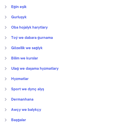
Egin eşik
Gurluşyk
Oba hojalyk harytlary
Toý we dabara gurnama
Gözellik we saglyk
Bilim we kurslar
Ulag we daşama hyzmatlary
Hyzmatlar
Sport we dynç alyş
Dermanhana
Awçy we balykçy
Başgalar