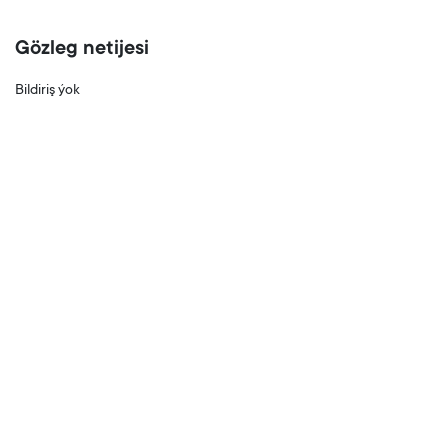
Gözleg netijesi
Bildiriş ýok