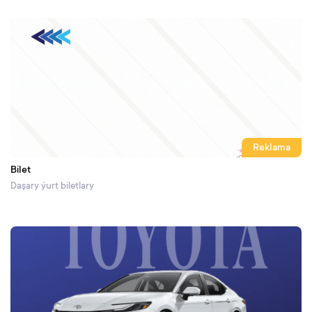
Reklama
Bilet
Daşary ýurt biletlary